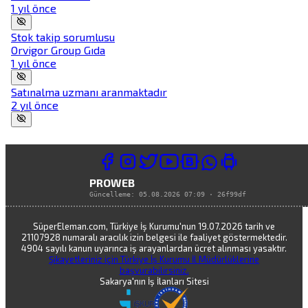
1 yıl önce
Stok takip sorumlusu
Orvigor Group Gıda
1 yıl önce
Satınalma uzmanı aranmaktadır
2 yıl önce
PROWEB
Güncelleme:
05.08.2026 07:09
·
26f99df
SüperEleman.com, Türkiye İş Kurumu'nun 19.07.2026 tarih ve
21107928 numaralı aracılık izin belgesi ile faaliyet göstermektedir.
4904 sayılı kanun uyarınca iş arayanlardan ücret alınması yasaktır.
Şikayetleriniz için Türkiye İş Kurumu İl Müdürlüklerine
başvurabilirsiniz.
Sakarya'nın İş İlanları Sitesi