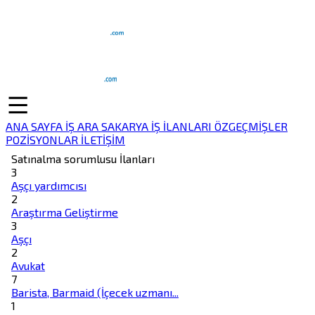
ANA SAYFA
İŞ ARA
SAKARYA İŞ İLANLARI
ÖZGEÇMİŞLER
POZİSYONLAR
İLETİŞİM
Satınalma sorumlusu İlanları
3
Aşçı yardımcısı
2
Araştırma Geliştirme
3
Aşçı
2
Avukat
7
Barista, Barmaid (İçecek uzmanı...
1