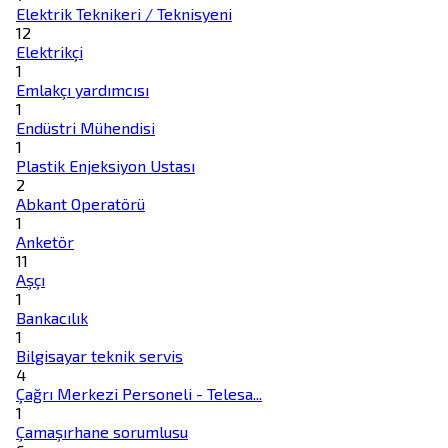
Elektrik Teknikeri / Teknisyeni
12
Elektrikçi
1
Emlakçı yardımcısı
1
Endüstri Mühendisi
1
Plastik Enjeksiyon Ustası
2
Abkant Operatörü
1
Anketör
11
Aşçı
1
Bankacılık
1
Bilgisayar teknik servis
4
Çağrı Merkezi Personeli - Telesa...
1
Çamaşırhane sorumlusu