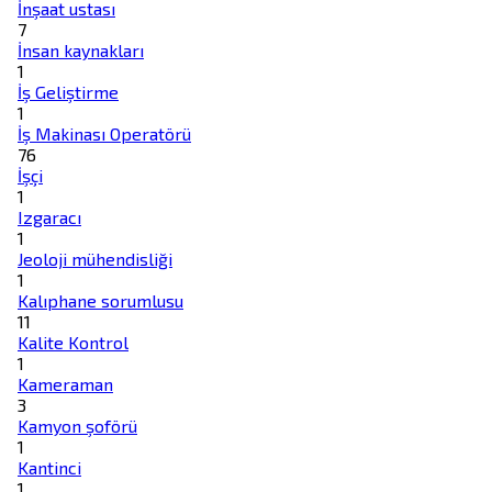
İnşaat ustası
7
İnsan kaynakları
1
İş Geliştirme
1
İş Makinası Operatörü
76
İşçi
1
Izgaracı
1
Jeoloji mühendisliği
1
Kalıphane sorumlusu
11
Kalite Kontrol
1
Kameraman
3
Kamyon şoförü
1
Kantinci
1