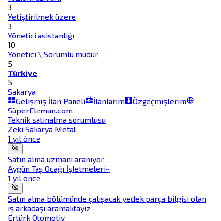
3
Yetiştirilmek üzere
3
Yönetici asistanlığı
10
Yönetici \ Sorumlu müdür
5
Türkiye
5
Sakarya
Gelişmiş İlan Paneli
İlanlarım
Özgeçmişlerim
SüperEleman.com
Teknik satınalma sorumlusu
Zeki Sakarya Metal
1 yıl önce
Satın alma uzmanı aranıyor
Aygün Taş Ocağı İşletmeleri~
1 yıl önce
Satın alma bölümünde çalışacak yedek parça bilgisi olan
iş arkadaşı aramaktayız
Ertürk Otomotiv