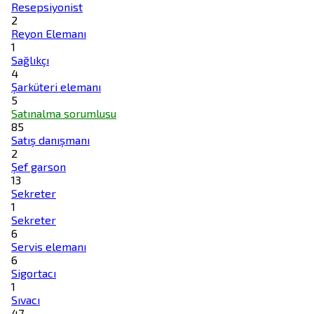
Resepsiyonist
2
Reyon Elemanı
1
Sağlıkçı
4
Şarküteri elemanı
5
Satınalma sorumlusu
85
Satış danışmanı
2
Şef garson
13
Sekreter
1
Sekreter
6
Servis elemanı
6
Sigortacı
1
Sıvacı
47