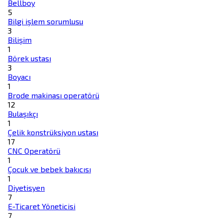
Bellboy
5
Bilgi işlem sorumlusu
3
Bilişim
1
Börek ustası
3
Boyacı
1
Brode makinası operatörü
12
Bulaşıkçı
1
Çelik konstrüksiyon ustası
17
CNC Operatörü
1
Çocuk ve bebek bakıcısı
1
Diyetisyen
7
E-Ticaret Yöneticisi
7