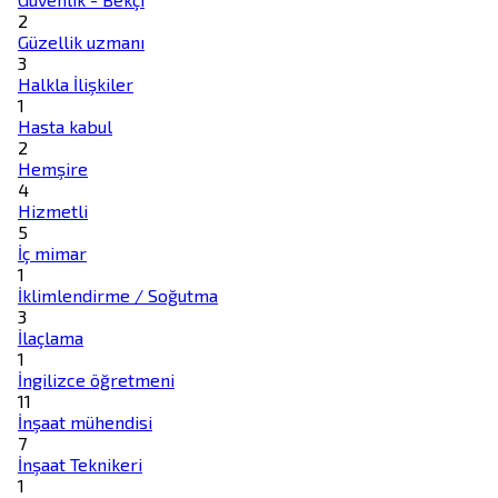
2
Güzellik uzmanı
3
Halkla İlişkiler
1
Hasta kabul
2
Hemşire
4
Hizmetli
5
İç mimar
1
İklimlendirme / Soğutma
3
İlaçlama
1
İngilizce öğretmeni
11
İnşaat mühendisi
7
İnşaat Teknikeri
1