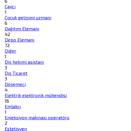
6
Çaycı
1
Çocuk gelişimi uzmanı
6
Dağıtım Elemanı
42
Depo Elemanı
72
Diğer
1
Diş hekimi asistanı
3
Dış Ticaret
3
Döşemeci
4
Elektrik elektronik mühendisi
16
Emlakçı
1
Enjeksiyon makinası operatörü
2
Estetisyen