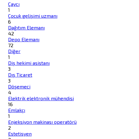
Çaycı
1
Çocuk gelişimi uzmanı
6
Dağıtım Elemanı
42
Depo Elemanı
72
Diğer
1
Diş hekimi asistanı
3
Dış Ticaret
3
Döşemeci
4
Elektrik elektronik mühendisi
16
Emlakçı
1
Enjeksiyon makinası operatörü
2
Estetisyen