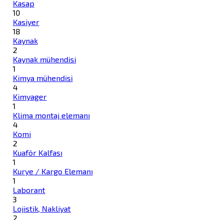
Kasap
10
Kasiyer
18
Kaynak
2
Kaynak mühendisi
1
Kimya mühendisi
4
Kimyager
1
Klima montaj elemanı
4
Komi
2
Kuaför Kalfası
1
Kurye / Kargo Elemanı
1
Laborant
3
Lojistik, Nakliyat
2