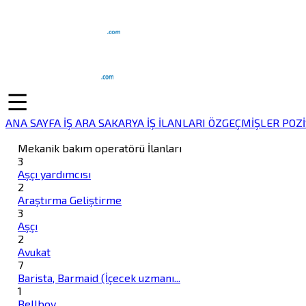
ANA SAYFA
İŞ ARA
SAKARYA İŞ İLANLARI
ÖZGEÇMİŞLER
POZ
Mekanik bakım operatörü İlanları
3
Aşçı yardımcısı
2
Araştırma Geliştirme
3
Aşçı
2
Avukat
7
Barista, Barmaid (İçecek uzmanı...
1
Bellboy