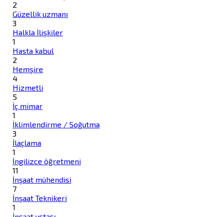
2
Güzellik uzmanı
3
Halkla İlişkiler
1
Hasta kabul
2
Hemşire
4
Hizmetli
5
İç mimar
1
İklimlendirme / Soğutma
3
İlaçlama
1
İngilizce öğretmeni
11
İnşaat mühendisi
7
İnşaat Teknikeri
1
İnşaat ustası