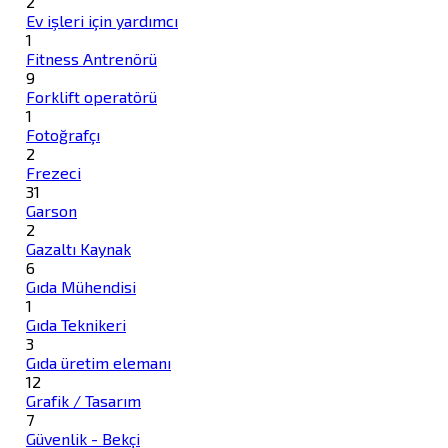
2
Ev işleri için yardımcı
1
Fitness Antrenörü
9
Forklift operatörü
1
Fotoğrafçı
2
Frezeci
31
Garson
2
Gazaltı Kaynak
6
Gıda Mühendisi
1
Gıda Teknikeri
3
Gıda üretim elemanı
12
Grafik / Tasarım
7
Güvenlik - Bekçi