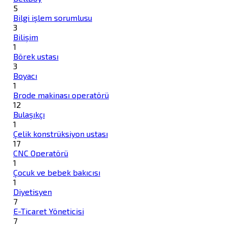
5
Bilgi işlem sorumlusu
3
Bilişim
1
Börek ustası
3
Boyacı
1
Brode makinası operatörü
12
Bulaşıkçı
1
Çelik konstrüksiyon ustası
17
CNC Operatörü
1
Çocuk ve bebek bakıcısı
1
Diyetisyen
7
E-Ticaret Yöneticisi
7