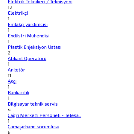
Elektrik Teknikeri / Teknisyeni
12
Elektrikçi
1
Emlakçı yardımcısı
1
Endüstri Mühendisi
1
Plastik Enjeksiyon Ustası
2
Abkant Operatörü
1
Anketör
11
Aşçı
1
Bankacılık
1
Bilgisayar teknik servis
4
Çağrı Merkezi Personeli - Telesa...
1
Çamaşırhane sorumlusu
6