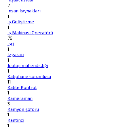
7
İnsan kaynakları
1
İş Geliştirme
1
İş Makinası Operatörü
76
İşçi
1
Izgaracı
1
Jeoloji mühendisliği
1
Kalıphane sorumlusu
11
Kalite Kontrol
1
Kameraman
3
Kamyon şoförü
1
Kantinci
1