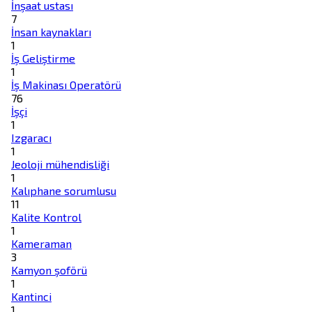
İnşaat ustası
7
İnsan kaynakları
1
İş Geliştirme
1
İş Makinası Operatörü
76
İşçi
1
Izgaracı
1
Jeoloji mühendisliği
1
Kalıphane sorumlusu
11
Kalite Kontrol
1
Kameraman
3
Kamyon şoförü
1
Kantinci
1