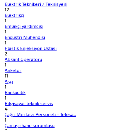
Elektrik Teknikeri / Teknisyeni
12
Elektrikçi
1
Emlakçı yardımcısı
1
Endüstri Mühendisi
1
Plastik Enjeksiyon Ustası
2
Abkant Operatörü
1
Anketör
11
Aşçı
1
Bankacılık
1
Bilgisayar teknik servis
4
Çağrı Merkezi Personeli - Telesa...
1
Çamaşırhane sorumlusu