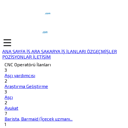
ANA SAYFA
İŞ ARA
SAKARYA İŞ İLANLARI
ÖZGEÇMİŞLER
POZİSYONLAR
İLETİŞİM
CNC Operatörü İlanları
3
Aşçı yardımcısı
2
Araştırma Geliştirme
3
Aşçı
2
Avukat
7
Barista, Barmaid (İçecek uzmanı...
1