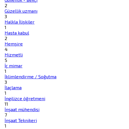
2
Güzellik uzmanı
3
Halkla İlişkiler
1
Hasta kabul
2
Hemşire
4
Hizmetli
5
İç mimar
1
İklimlendirme / Soğutma
3
İlaçlama
1
İngilizce öğretmeni
11
İnşaat mühendisi
7
İnşaat Teknikeri
1