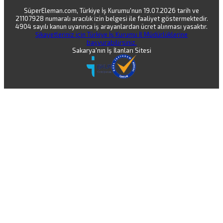
SüperEleman.com, Türkiye İş Kurumu'nun 19.07.2026 tarih ve
21107928 numaralı aracılık izin belgesi ile faaliyet göstermektedir.
4904 sayılı kanun uyarınca iş arayanlardan ücret alınması yasaktır.
Şikayetleriniz için Türkiye İş Kurumu İl Müdürlüklerine
başvurabilirsiniz.
Sakarya'nın İş İlanları Sitesi