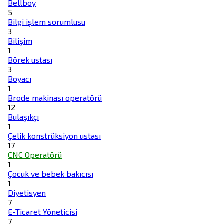
Bellboy
5
Bilgi işlem sorumlusu
3
Bilişim
1
Börek ustası
3
Boyacı
1
Brode makinası operatörü
12
Bulaşıkçı
1
Çelik konstrüksiyon ustası
17
CNC Operatörü
1
Çocuk ve bebek bakıcısı
1
Diyetisyen
7
E-Ticaret Yöneticisi
7