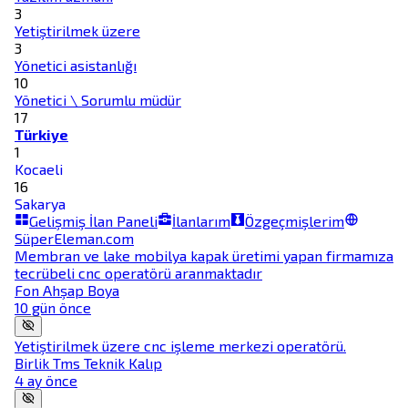
3
Yetiştirilmek üzere
3
Yönetici asistanlığı
10
Yönetici \ Sorumlu müdür
17
Türkiye
1
Kocaeli
16
Sakarya
Gelişmiş İlan Paneli
İlanlarım
Özgeçmişlerim
SüperEleman.com
Membran ve lake mobilya kapak üretimi yapan firmamıza
tecrübeli cnc operatörü aranmaktadır
Fon Ahşap Boya
10 gün önce
Yetiştirilmek üzere cnc işleme merkezi operatörü.
Birlik Tms Teknik Kalıp
4 ay önce