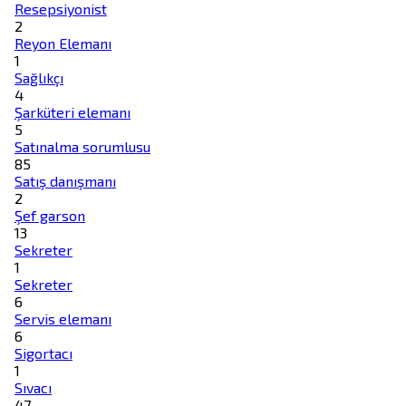
Resepsiyonist
2
Reyon Elemanı
1
Sağlıkçı
4
Şarküteri elemanı
5
Satınalma sorumlusu
85
Satış danışmanı
2
Şef garson
13
Sekreter
1
Sekreter
6
Servis elemanı
6
Sigortacı
1
Sıvacı
47