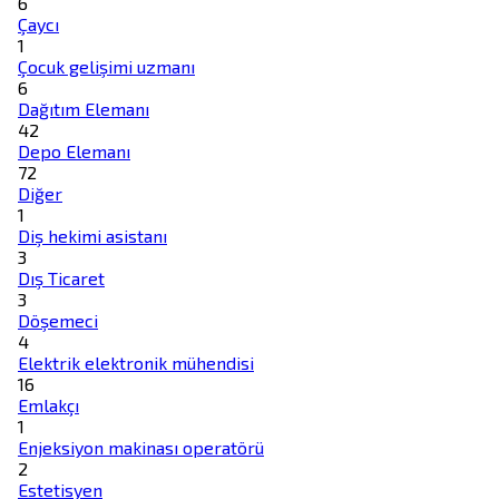
6
Çaycı
1
Çocuk gelişimi uzmanı
6
Dağıtım Elemanı
42
Depo Elemanı
72
Diğer
1
Diş hekimi asistanı
3
Dış Ticaret
3
Döşemeci
4
Elektrik elektronik mühendisi
16
Emlakçı
1
Enjeksiyon makinası operatörü
2
Estetisyen