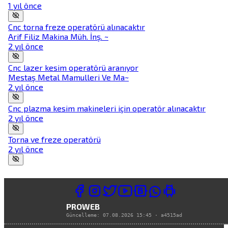
1 yıl önce
Cnc torna freze operatörü alınacaktır
Arif Filiz Makina Müh. İnş. ~
2 yıl önce
Cnc lazer kesim operatörü aranıyor
Mestaş Metal Mamulleri Ve Ma~
2 yıl önce
Cnc plazma kesim makineleri için operatör alınacaktır
2 yıl önce
Torna ve freze operatörü
2 yıl önce
PROWEB
Güncelleme:
07.08.2026 15:45
·
a4515ad