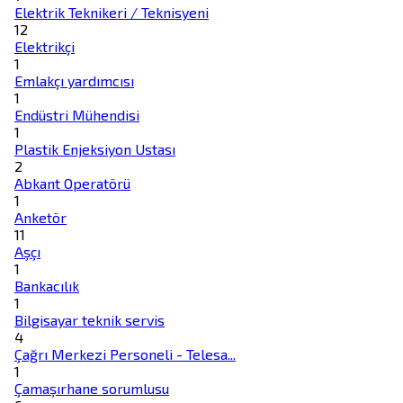
Elektrik Teknikeri / Teknisyeni
12
Elektrikçi
1
Emlakçı yardımcısı
1
Endüstri Mühendisi
1
Plastik Enjeksiyon Ustası
2
Abkant Operatörü
1
Anketör
11
Aşçı
1
Bankacılık
1
Bilgisayar teknik servis
4
Çağrı Merkezi Personeli - Telesa...
1
Çamaşırhane sorumlusu