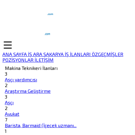
ANA SAYFA
İŞ ARA
SAKARYA İŞ İLANLARI
ÖZGEÇMİŞLER
POZİSYONLAR
İLETİŞİM
Makina Teknikeri İlanları
3
Aşçı yardımcısı
2
Araştırma Geliştirme
3
Aşçı
2
Avukat
7
Barista, Barmaid (İçecek uzmanı...
1