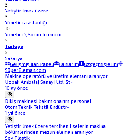
3
Yetiştirilmek üzere
3
Yönetici asistanlığı
10
Yönetici \ Sorumlu müdür
5
Türkiye
5
Sakarya
Gelişmiş İlan Paneli
İlanlarım
Özgeçmişlerim
SüperEleman.com
Makine operatörü ve üretim elemanı aranıyor
Uzpak Ambalaj Sanayi Ltd. Şt~
10 ay önce
Dikiş makinesi bakım onarım personeli
Otom Teknik Tekstil Endüstr~
1 yıl önce
Yetiştirilmek üzere tercihen liselerin makina
bölümlerinden mezun eleman aranıyor
Sev Plastik