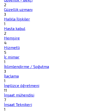
2
Güzellik uzmanı
3
Halkla İlişkiler
1
Hasta kabul
2
Hemşire
4
Hizmetli
5
İç mimar
1
İklimlendirme / Soğutma
3
İlaçlama
1
İngilizce öğretmeni
11
İnşaat mühendisi
7
İnşaat Teknikeri
1