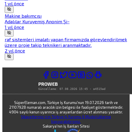
1 yıl önce
Makine bakımcısı
Adalılar Kuruyemiş Anonim Şi~
1 yıl önce
raf sistemleri imalatı yapan firmamızda görevlendirilmek
üzere proje takip teknikeri aranmaktadır.
2 yıl önce
PROWEB
Güncelleme:
07.08.2026 15:45
·
a4515ad
SüperEleman.com, Türkiye İş Kurumu'nun 19.07.2026 tarih ve
21107928 numaralı aracılık izin belgesi ile faaliyet göstermektedir.
4904 sayılı kanun uyarınca iş arayanlardan ücret alınması yasaktır.
Şikayetleriniz için Türkiye İş Kurumu İl Müdürlüklerine
başvurabilirsiniz.
Sakarya'nın İş İlanları Sitesi