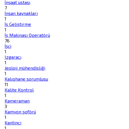
İnşaat ustası
7
İnsan kaynakları
1
İş Geliştirme
1
İş Makinası Operatörü
76
İşçi
1
Izgaracı
1
Jeoloji mühendisliği
1
Kalıphane sorumlusu
11
Kalite Kontrol
1
Kameraman
3
Kamyon şoförü
1
Kantinci
1