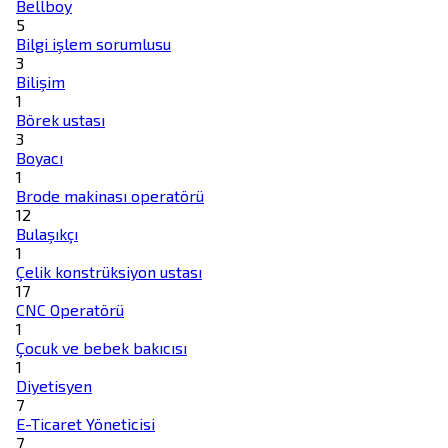
Bellboy
5
Bilgi işlem sorumlusu
3
Bilişim
1
Börek ustası
3
Boyacı
1
Brode makinası operatörü
12
Bulaşıkçı
1
Çelik konstrüksiyon ustası
17
CNC Operatörü
1
Çocuk ve bebek bakıcısı
1
Diyetisyen
7
E-Ticaret Yöneticisi
7