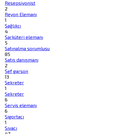
Resepsiyonist
2
Reyon Elemanı
1
Sağlıkçı
4
Şarküteri elemanı
5
Satınalma sorumlusu
85
Satış danışmanı
2
Şef garson
13
Sekreter
1
Sekreter
6
Servis elemanı
6
Sigortacı
1
Sıvacı
47