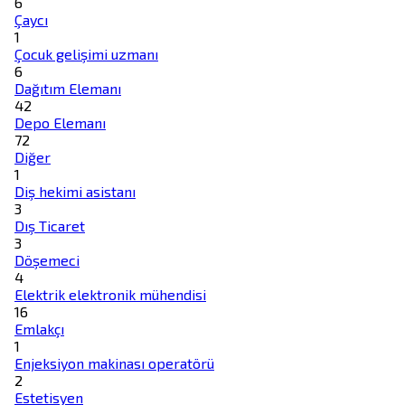
6
Çaycı
1
Çocuk gelişimi uzmanı
6
Dağıtım Elemanı
42
Depo Elemanı
72
Diğer
1
Diş hekimi asistanı
3
Dış Ticaret
3
Döşemeci
4
Elektrik elektronik mühendisi
16
Emlakçı
1
Enjeksiyon makinası operatörü
2
Estetisyen