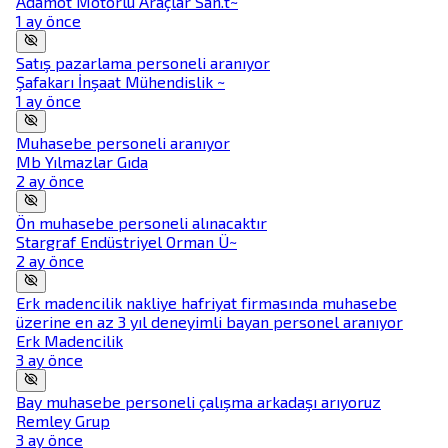
Adamot Motorlu Araçlar San.t~
1 ay önce
Satış pazarlama personeli aranıyor
Şafakarı İnşaat Mühendislik ~
1 ay önce
Muhasebe personeli aranıyor
Mb Yılmazlar Gıda
2 ay önce
Ön muhasebe personeli alınacaktır
Stargraf Endüstriyel Orman Ü~
2 ay önce
Erk madencilik nakliye hafriyat firmasında muhasebe
üzerine en az 3 yıl deneyimli bayan personel aranıyor
Erk Madencilik
3 ay önce
Bay muhasebe personeli çalışma arkadaşı arıyoruz
Remley Grup
3 ay önce