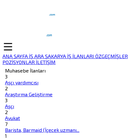
ANA SAYFA
İŞ ARA
SAKARYA İŞ İLANLARI
ÖZGEÇMİŞLER
POZİSYONLAR
İLETİŞİM
Muhasebe İlanları
3
Aşçı yardımcısı
2
Araştırma Geliştirme
3
Aşçı
2
Avukat
7
Barista, Barmaid (İçecek uzmanı...
1