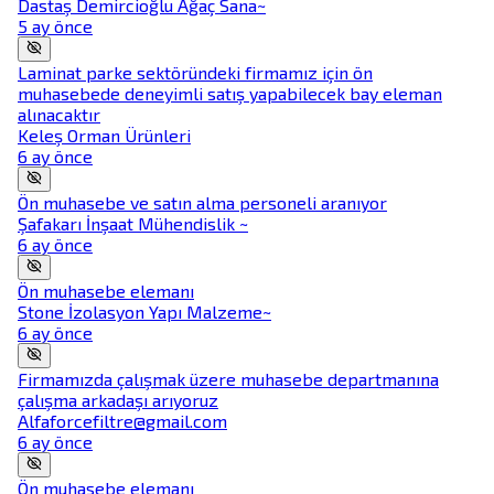
Dastaş Demircioğlu Ağaç Sana~
5 ay önce
Laminat parke sektöründeki firmamız için ön
muhasebede deneyimli satış yapabilecek bay eleman
alınacaktır
Keleş Orman Ürünleri
6 ay önce
Ön muhasebe ve satın alma personeli aranıyor
Şafakarı İnşaat Mühendislik ~
6 ay önce
Ön muhasebe elemanı
Stone İzolasyon Yapı Malzeme~
6 ay önce
Firmamızda çalışmak üzere muhasebe departmanına
çalışma arkadaşı arıyoruz
Alfaforcefiltre@gmail.com
6 ay önce
Ön muhasebe elemanı