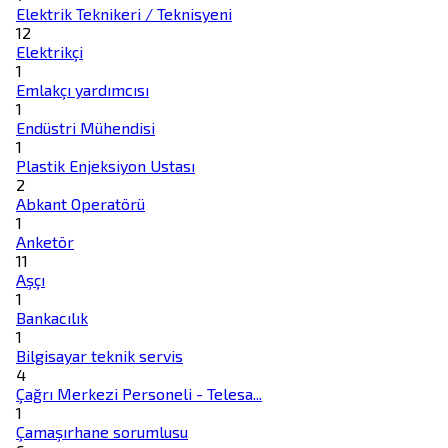
Elektrik Teknikeri / Teknisyeni
12
Elektrikçi
1
Emlakçı yardımcısı
1
Endüstri Mühendisi
1
Plastik Enjeksiyon Ustası
2
Abkant Operatörü
1
Anketör
11
Aşçı
1
Bankacılık
1
Bilgisayar teknik servis
4
Çağrı Merkezi Personeli - Telesa...
1
Çamaşırhane sorumlusu