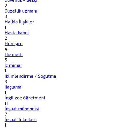
2
Güzellik uzmanı
3
Halkla İlişkiler
1
Hasta kabul
2
Hemşire
4
Hizmetli
5
İç mimar
1
İklimlendirme / Soğutma
3
İlaçlama
1
İngilizce öğretmeni
11
İnşaat mühendisi
7
İnşaat Teknikeri
1