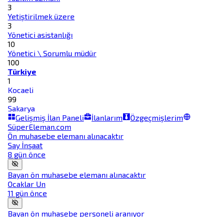
3
Yetiştirilmek üzere
3
Yönetici asistanlığı
10
Yönetici \ Sorumlu müdür
100
Türkiye
1
Kocaeli
99
Sakarya
Gelişmiş İlan Paneli
İlanlarım
Özgeçmişlerim
SüperEleman.com
Ön muhasebe elemanı alınacaktır
Say İnşaat
8 gün önce
Bayan ön muhasebe elemanı alınacaktır
Ocaklar Un
11 gün önce
Bayan ön muhasebe personeli aranıyor