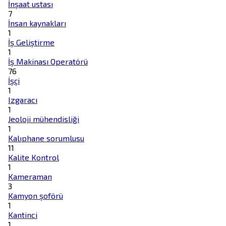
İnşaat ustası
7
İnsan kaynakları
1
İş Geliştirme
1
İş Makinası Operatörü
76
İşçi
1
Izgaracı
1
Jeoloji mühendisliği
1
Kalıphane sorumlusu
11
Kalite Kontrol
1
Kameraman
3
Kamyon şoförü
1
Kantinci
1