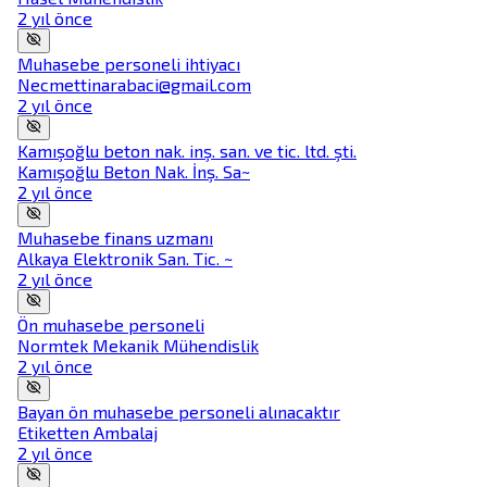
2 yıl önce
Muhasebe personeli ihtiyacı
Necmettinarabaci@gmail.com
2 yıl önce
Kamışoğlu beton nak. inş. san. ve tic. ltd. şti.
Kamışoğlu Beton Nak. İnş. Sa~
2 yıl önce
Muhasebe finans uzmanı
Alkaya Elektronik San. Tic. ~
2 yıl önce
Ön muhasebe personeli
Normtek Mekanik Mühendislik
2 yıl önce
Bayan ön muhasebe personeli alınacaktır
Etiketten Ambalaj
2 yıl önce