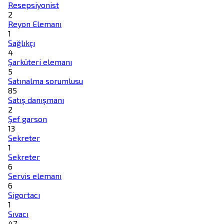
Resepsiyonist
2
Reyon Elemanı
1
Sağlıkçı
4
Şarküteri elemanı
5
Satınalma sorumlusu
85
Satış danışmanı
2
Şef garson
13
Sekreter
1
Sekreter
6
Servis elemanı
6
Sigortacı
1
Sıvacı
47