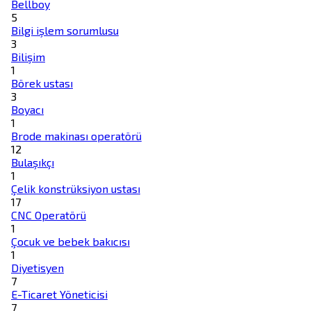
Bellboy
5
Bilgi işlem sorumlusu
3
Bilişim
1
Börek ustası
3
Boyacı
1
Brode makinası operatörü
12
Bulaşıkçı
1
Çelik konstrüksiyon ustası
17
CNC Operatörü
1
Çocuk ve bebek bakıcısı
1
Diyetisyen
7
E-Ticaret Yöneticisi
7