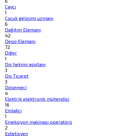
6
Çaycı
1
Çocuk gelişimi uzmanı
6
Dağıtım Elemanı
42
Depo Elemanı
72
Diğer
1
Diş hekimi asistanı
3
Dış Ticaret
3
Döşemeci
4
Elektrik elektronik mühendisi
16
Emlakçı
1
Enjeksiyon makinası operatörü
2
Estetisyen