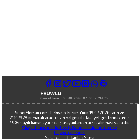
PROWEB
Güncelleme:
05.08.2026 07:09
·
26f99df
SüperEleman.com, Türkiye İş Kurumu'nun 19.07.2026 tarih ve
21107928 numaralı aracılık izin belgesi ile faaliyet göstermektedir.
4904 sayılı kanun uyarınca iş arayanlardan ücret alınması yasaktır.
Şikayetleriniz için Türkiye İş Kurumu İl Müdürlüklerine
başvurabilirsiniz.
Sakarya'nın İş İlanları Sitesi