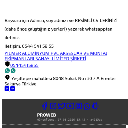
Başvuru için Adınızı, soy adınızı ve RESİMLİ CV LERİNİZİ 
(daha önce çalıştığınız yerleri) yazarak whatsapptan 
iletiniz.

YILMER ALÜMİNYUM PVC AKSESUAR VE MONTAJ
EKİPMANLARI SANAYİ LİMİTED ŞİRKETİ
05445415855
Yeşiltepe mahallesi 8048 Sokak No : 30 / A
Erenler
Sakarya
Türkiye
PROWEB
Güncelleme:
07.08.2026 15:45
·
a4515ad