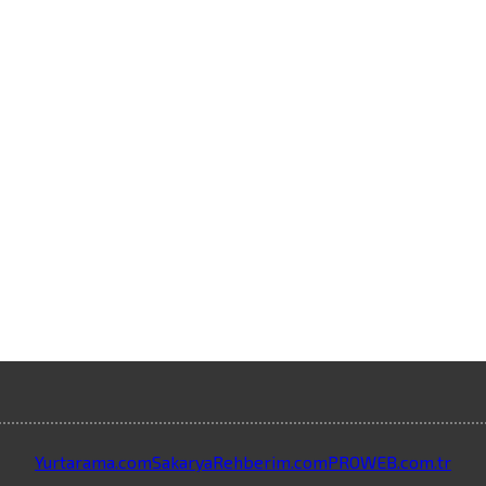
Yurtarama.com
SakaryaRehberim.com
PROWEB.com.tr