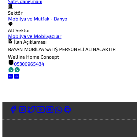
Satış danışmanı
Sektör
Mobilya ve Mutfak - Banyo
Alt Sektör
Mobilya ve Mobilyacılar
İlan Açıklaması
BAYAN MOBİLYA SATIŞ PERSONELİ ALINACAKTIR
Wellina Home Concept
05300965434