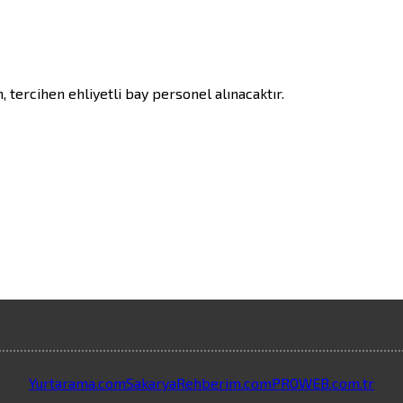
tercihen ehliyetli bay personel alınacaktır.

Yurtarama.com
SakaryaRehberim.com
PROWEB.com.tr