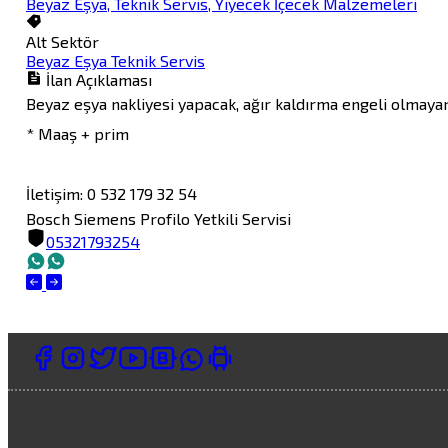
Beyaz Eşya, Teknik Servis, Yiyecek İçecek Malzemeleri
Alt Sektör
Beyaz Eşya Teknik Servis
İlan Açıklaması
Beyaz eşya nakliyesi yapacak, ağır kaldırma engeli olmayan, 
* Maaş + prim 

İletişim: 0 532 179 32 54
Bosch Siemens Profilo Yetkili Servisi
05321793254