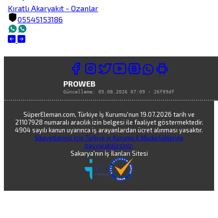
Kıratlı Akaryakıt - Ozanlar
05545153186
PROWEB
Güncelleme:
05.08.2026 07:09
·
26f99df
SüperEleman.com, Türkiye İş Kurumu'nun 19.07.2026 tarih ve
21107928 numaralı aracılık izin belgesi ile faaliyet göstermektedir.
4904 sayılı kanun uyarınca iş arayanlardan ücret alınması yasaktır.
Şikayetleriniz için Türkiye İş Kurumu İl Müdürlüklerine
başvurabilirsiniz.
Sakarya'nın İş İlanları Sitesi