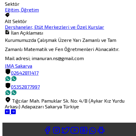
Sektör
Eğitim, Öğretim
Alt Sektör
Dershaneler, Etüt Merkezleri ve Özel Kurslar
İlan Açıklaması
Kurumumuzda Çalışmak Üzere Yarı Zamanlı ve Tam 
Zamanlı Matematik ve Fen Öğretmenleri Alınacaktır.

IMA Sakarya
02642811417
05352877997
Tığcılar Mah. Pamuklar Sk. No: 4/B (Aykar Kız Yurdu
Arkası)
Adapazarı
Sakarya
Türkiye