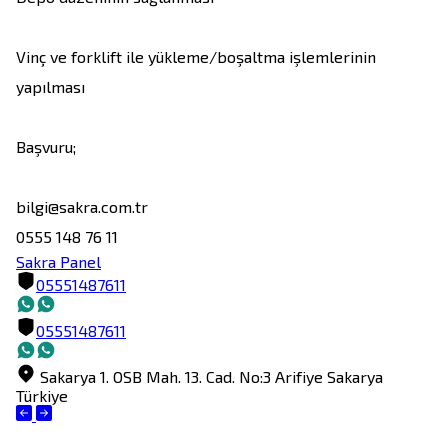
Vinç ve forklift ile yükleme/boşaltma işlemlerinin 
yapılması

Başvuru; 

bilgi@sakra.com.tr

0555 148 76 11
Sakra Panel
05551487611
05551487611
Sakarya 1. OSB Mah. 13. Cad. No:3
Arifiye
Sakarya
Türkiye