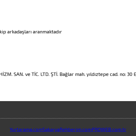
ekip arkadaşları aranmaktadır
M. SAN. ve TİC. LTD. ŞTİ.
Bağlar mah. yıldıztepe cad. no: 
Yurtarama.com
SakaryaRehberim.com
PROWEB.com.tr