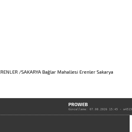
30 ERENLER /SAKARYA
Bağlar Mahallesi
Erenler
Sakarya
PROWEB
Güncelleme:
07.08.2026 15:45
·
a4515