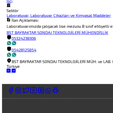
İşçi
Sektör
Laboratuvar, Laboratuvar Cihazları ve Kimyasal Maddeler
İlan Açıklaması
Laboratuvarımızda çalışacak lise mezunu B sınıf ehliyetli 
BST BAYRAKTAR SONDAJ TEKNOLOJİLERİ MÜHENDİSLİK
05324238306
05428125854
BST BAYRAKTAR SONDAJ TEKNOLOJİLERİ MÜH. ve LAB. HİZ
Türkiye