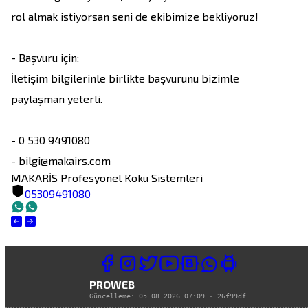
rol almak istiyorsan seni de ekibimize bekliyoruz!

- Başvuru için:

İletişim bilgilerinle birlikte başvurunu bizimle 
paylaşman yeterli.

- 0 530 9491080

- bilgi@makairs.com
MAKARİS Profesyonel Koku Sistemleri
05309491080
PROWEB
Güncelleme:
05.08.2026 07:09
·
26f99df