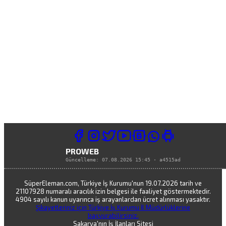
PROWEB
Güncelleme:
07.08.2026 15:45
·
a4515ad
SüperEleman.com, Türkiye İş Kurumu'nun 19.07.2026 tarih ve
21107928 numaralı aracılık izin belgesi ile faaliyet göstermektedir.
4904 sayılı kanun uyarınca iş arayanlardan ücret alınması yasaktır.
Şikayetleriniz için Türkiye İş Kurumu İl Müdürlüklerine
başvurabilirsiniz.
Sakarya'nın İş İlanları Sitesi