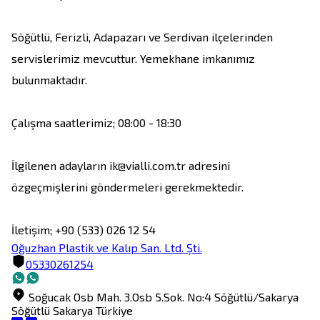
Söğütlü, Ferizli, Adapazarı ve Serdivan ilçelerinden 
servislerimiz mevcuttur. Yemekhane imkanımız 
bulunmaktadır. 

Çalışma saatlerimiz; 08:00 - 18:30

İlgilenen adayların ik@vialli.com.tr adresini 
özgeçmişlerini göndermeleri gerekmektedir.

İletişim; +90 (533) 026 12 54
Oğuzhan Plastik ve Kalıp San. Ltd. Şti.
05330261254
Soğucak Osb Mah. 3.Osb 5.Sok. No:4 Söğütlü/Sakarya
Söğütlü
Sakarya
Türkiye