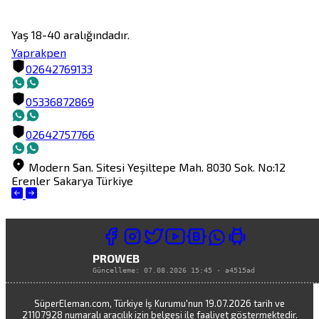
Yaprakpen
02642769133
05336872869
02642757766
Modern San. Sitesi Yeşiltepe Mah. 8030 Sok. No:12
Erenler
Sakarya
Türkiye
PROWEB
Güncelleme:
07.08.2026 15:45
·
a4515ad
SüperEleman.com, Türkiye İş Kurumu'nun 19.07.2026 tarih ve
21107928 numaralı aracılık izin belgesi ile faaliyet göstermektedir.