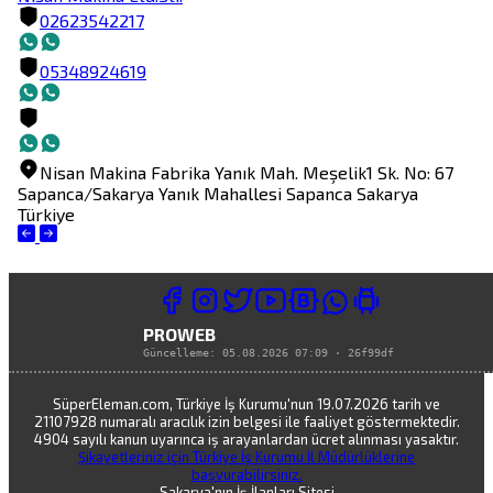
02623542217
05348924619
Nisan Makina Fabrika
Yanık Mah. Meşelik1 Sk. No: 67
Sapanca/Sakarya
Yanık Mahallesi
Sapanca
Sakarya
Türkiye
PROWEB
Güncelleme:
05.08.2026 07:09
·
26f99df
SüperEleman.com, Türkiye İş Kurumu'nun 19.07.2026 tarih ve
21107928 numaralı aracılık izin belgesi ile faaliyet göstermektedir.
4904 sayılı kanun uyarınca iş arayanlardan ücret alınması yasaktır.
Şikayetleriniz için Türkiye İş Kurumu İl Müdürlüklerine
başvurabilirsiniz.
Sakarya'nın İş İlanları Sitesi