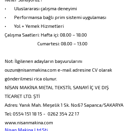
•	Uluslararası çalışma deneyimi

•	Performansa bağlı prim sistemi uygulaması

•	Yol + Yemek Hizmetleri

Çalışma Saatleri: Hafta içi: 08.00 – 18.00 

                            Cumartesi: 08.00 – 13.00

Not: İlgilenen adayların başvurularını 
ouzun@nisanmakina.com e-mail adresine CV olarak 
gönderilmesi rica olunur.

NİSAN MAKİNA METAL TEKSTİL SANAYİ İÇ VE DIŞ 
TİCARET LTD. ŞTİ

Adres: Yanık Mah. Meşelik 1 Sk. No:67 Sapanca/SAKARYA

Tel: 0554 151 18 15 -  0262 354 22 17

Nisan Makina Ltd.Sti.