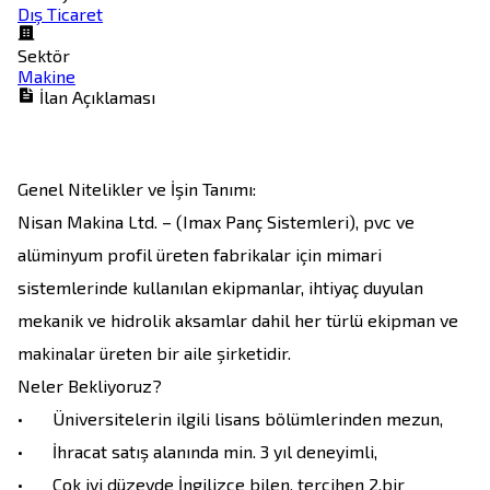
Dış Ticaret
Sektör
Makine
İlan Açıklaması
Genel Nitelikler ve İşin Tanımı:

Nisan Makina Ltd. – (Imax Panç Sistemleri), pvc ve 
alüminyum profil üreten fabrikalar için mimari 
sistemlerinde kullanılan ekipmanlar, ihtiyaç duyulan 
mekanik ve hidrolik aksamlar dahil her türlü ekipman ve 
makinalar üreten bir aile şirketidir.

Neler Bekliyoruz?

•	Üniversitelerin ilgili lisans bölümlerinden mezun,

•	İhracat satış alanında min. 3 yıl deneyimli,

•	Çok iyi düzeyde İngilizce bilen, tercihen 2.bir 