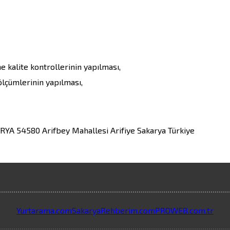
 kalite kontrollerinin yapılması,

ölçümlerinin yapılması,
ARYA 54580
Arifbey Mahallesi
Arifiye
Sakarya
Türkiye
Yurtarama.com
SakaryaRehberim.com
PROWEB.com.tr