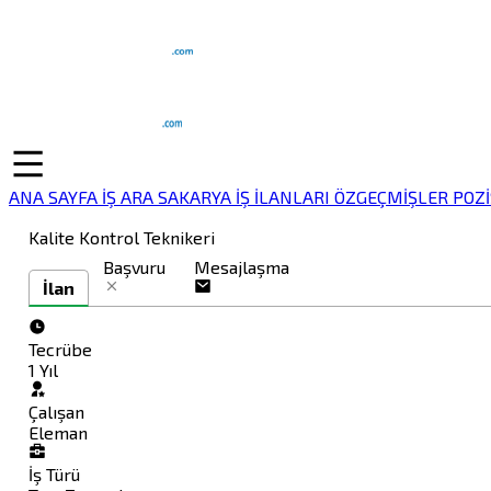
ANA SAYFA
İŞ ARA
SAKARYA İŞ İLANLARI
ÖZGEÇMİŞLER
POZ
Kalite Kontrol Teknikeri
Başvuru
Mesajlaşma
İlan
Tecrübe
1 Yıl
Çalışan
Eleman
İş Türü