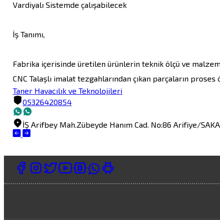
Vardiyalı Sistemde çalışabilecek

İş Tanımı,

Fabrika içerisinde üretilen ürünlerin teknik ölçü ve malzeme
CNC Talaşlı imalat tezgahlarından çıkan parçaların proses 
Taner Havacılık ve Teknolojileri
05326420854
İŞ
Arifbey Mah.Zübeyde Hanım Cad. No:86 Arifiye/SAK