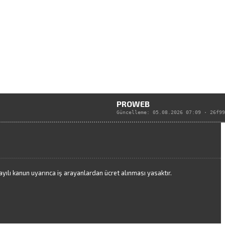
PROWEB
Güncelleme:
05.08.2026 07:09
·
26f99
ılı kanun uyarınca iş arayanlardan ücret alınması yasaktır.