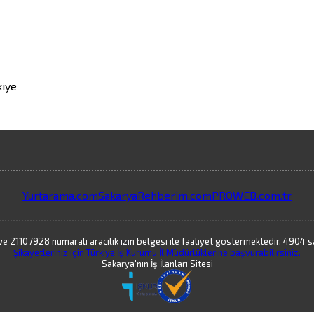
kiye
Yurtarama.com
SakaryaRehberim.com
PROWEB.com.tr
 21107928 numaralı aracılık izin belgesi ile faaliyet göstermektedir. 4904 say
Şikayetleriniz için Türkiye İş Kurumu İl Müdürlüklerine başvurabilirsiniz.
Sakarya'nın İş İlanları Sitesi