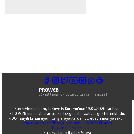
PROWEB
Güncelleme:
07.08.2026 15:45
·
a4515ad
SüperEleman.com, Türkiye İş Kurumu'nun 19.07.2026 tarih ve
21107928 numaralı aracılık izin belgesi ile faaliyet göstermektedir.
4904 sayılı kanun uyarınca iş arayanlardan ücret alınması yasaktır.
Şikayetleriniz için Türkiye İş Kurumu İl Müdürlüklerine
başvurabilirsiniz.
Sakarya'nın İş İlanları Sitesi