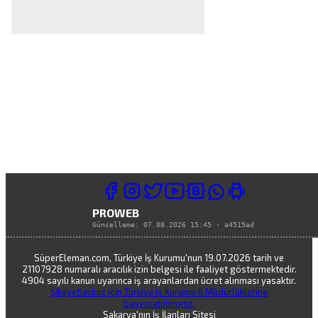
PROWEB
Güncelleme:
07.08.2026 15:45
·
a4515ad
SüperEleman.com, Türkiye İş Kurumu'nun 19.07.2026 tarih ve
21107928 numaralı aracılık izin belgesi ile faaliyet göstermektedir.
4904 sayılı kanun uyarınca iş arayanlardan ücret alınması yasaktır.
Şikayetleriniz için Türkiye İş Kurumu İl Müdürlüklerine
başvurabilirsiniz.
Sakarya'nın İş İlanları Sitesi